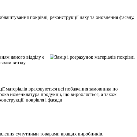
лаштування покрівлі, реконструкції даху та оновлення фасаду.
ням даного відділу є
ляхом виїзду
ції матеріалів враховуються всі побажання замовника по
ка номенклатура продукції, що виробляється, а також
нструкції, покрівля і фасади.
мовлення супутними товарами кращих виробників.