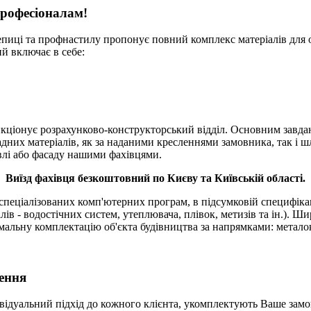
професіоналам!
иці та профнастилу пропонує повний комплекс матеріалів для об
й включає в себе:
нкціонує розрахунково-конструкторський відділ. Основним завдан
адних матеріалів, як за наданими кресленнями замовника, так і ш
івлі або фасаду нашими фахівцями.
Виїзд фахівця безкоштовний по Києву та Київській області.
 спеціалізованих комп'ютерних програм, в підсумковій специфіка
в - водостічних систем, утеплювача, плівок, метизів та ін.).
Широ
льну комплектацію об'єкта будівництва за напрямками: металоко
ення
ивідуальний підхід до кожного клієнта, укомплектують Ваше за