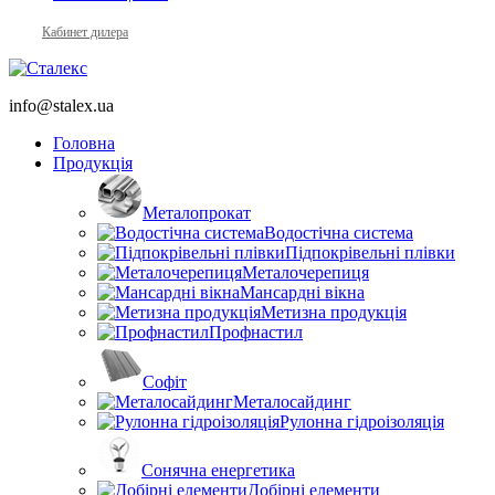
Кабинет дилера
info@stalex.ua
Головна
Продукція
Металопрокат
Водостічна система
Підпокрівельні плівки
Металочерепиця
Мансардні вікна
Метизна продукція
Профнастил
Софіт
Металосайдинг
Рулонна гідроізоляція
Сонячна енергетика
Добірні елементи