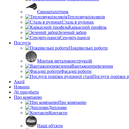
Євроштахетник
Теплозвукоізоляція
Сталь в рулонах
Каркасний профіль
Зелений забор
Сендвіч-панелі
Послуги
Покрівельні роботи
Монтаж металоконструкцій
Вантажоперевезення
Фасадні роботи
Послуги порізки р
Акції
Новини
Де придбати
Про компанію
Про компанію
Дипломи
Контакти
Наші об'єкти