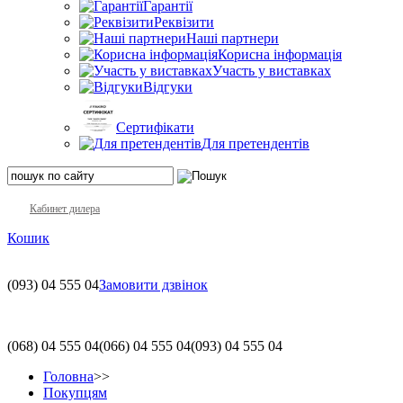
Гарантії
Реквізити
Наші партнери
Корисна інформація
Участь у виставках
Відгуки
Сертифікати
Для претендентів
Кабинет дилера
Кошик
(093)
04 555 04
Замовити дзвінок
(068)
04 555 04
(066)
04 555 04
(093)
04 555 04
Головна
>>
Покупцям