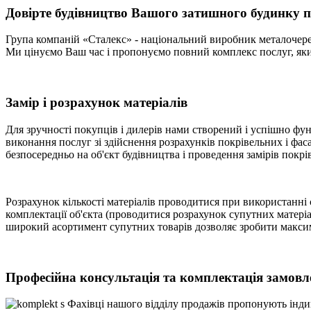
Довірте будівництво Вашого затишного будинку 
Група компаній «Сталекс» - національний виробник металочереп
Ми цінуємо Ваш час і пропонуємо повний комплекс послуг, яки
Замір і розрахунок матеріалів
Для зручності покупців і дилерів нами створений і успішно фу
виконання послуг зі здійснення розрахунків покрівельних і фас
безпосередньо на об'єкт будівництва і проведення замірів покр
Розрахунок кількості матеріалів проводитися при використанні
комплектації об'єкта (проводитися розрахунок супутних матеріалі
широкий асортимент супутних товарів дозволяє зробити максима
Професійна консультація та комплектація замовл
Фахівці нашого відділу продажів пропонують інд