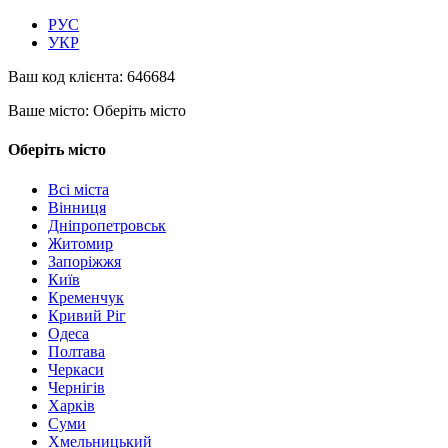
РУС
УКР
Ваш код клієнта:
646684
Ваше місто:
Оберіть місто
Оберіть місто
Всі міста
Вінниця
Дніпропетровськ
Житомир
Запоріжжя
Київ
Кременчук
Кривий Ріг
Одеса
Полтава
Черкаси
Чернігів
Харків
Суми
Хмельницький