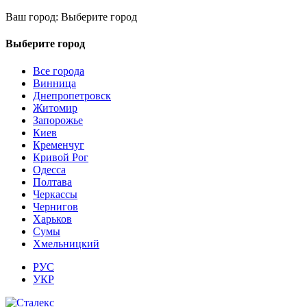
Ваш город:
Выберите город
Выберите город
Все города
Винница
Днепропетровск
Житомир
Запорожье
Киев
Кременчуг
Кривой Рог
Одесса
Полтава
Черкассы
Чернигов
Харьков
Сумы
Хмельницкий
РУС
УКР