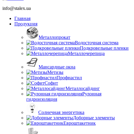
info@stalex.ua
Главная
Продукция
Металлопрокат
Водосточная система
Подкровельные пленки
Металлочерепица
Мансардные окна
Метизы
Профнастил
Софит
Металлосайдинг
Рулонная
гидроизоляция
Солнечная энергетика
Доборные элементы
Евроштакетник