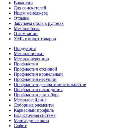
Вакансии
Для соискателей
Ищем менеджера
Отзывы
Закупаем сталь в рулонах
Металлобазы
О компании
XML импорт товаров
Продукция
Металлопрокат
Металлочерепица
Профнастил
Профнастил стеновой
Профнастил кровельный
Профнастил несущий
Профнастил декоративное покрытие
Профнастил некондиция
Профнастил для забора
Металлосайдинг
Доборные элементы
Каркасный профиль
Водосточная система
Мансардные окна
Софит