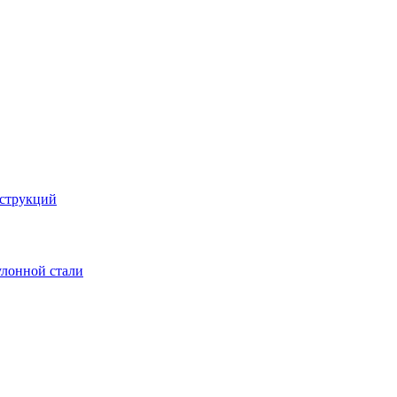
струкций
улонной стали