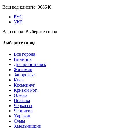
Ваш код клиента:
968640
РУС
УКР
Ваш город:
Выберите город
Выберите город
Все города
Винница
Днепропетровск
Житомир
Запорожье
Киев
Кременчуг
Кривой Рог
Одесса
Полтава
Черкассы
Чернигов
Харьков
Сумы
Хмельницкий