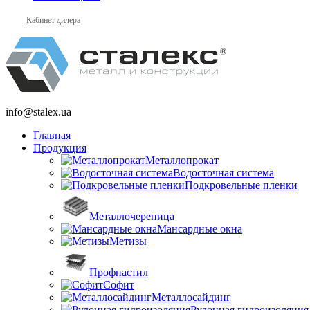
Кабинет дилера
info@stalex.ua
Главная
Продукция
Металлопрокат
Водосточная система
Подкровельные пленки
Металлочерепица
Мансардные окна
Метизы
Профнастил
Софит
Металлосайдинг
Рулонная гидроизоляция