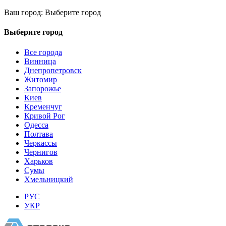
Ваш город:
Выберите город
Выберите город
Все города
Винница
Днепропетровск
Житомир
Запорожье
Киев
Кременчуг
Кривой Рог
Одесса
Полтава
Черкассы
Чернигов
Харьков
Сумы
Хмельницкий
РУС
УКР