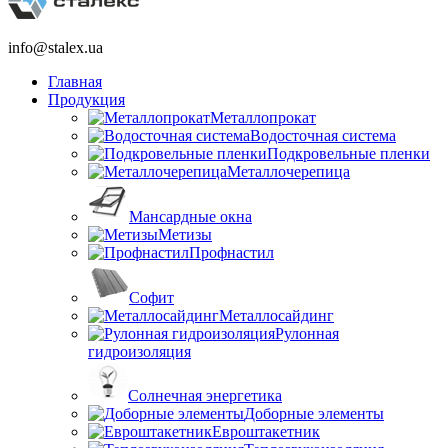
info@stalex.ua
Главная
Продукция
Металлопрокат
Водосточная система
Подкровельные пленки
Металлочерепица
Мансардные окна
Метизы
Профнастил
Софит
Металлосайдинг
Рулонная
гидроизоляция
Солнечная энергетика
Доборные элементы
Евроштакетник