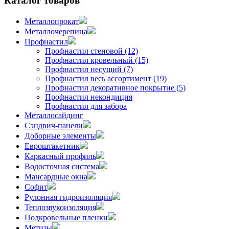
Каталог товаров
Металлопрокат
Металлочерепица
Профнастил
Профнастил стеновой (12)
Профнастил кровельный (15)
Профнастил несущий (7)
Профнастил весь ассортимент (19)
Профнастил декоративное покрытие (5)
Профнастил некондиция
Профнастил для забора
Металлосайдинг
Сэндвич-панели
Доборные элементы
Евроштакетник
Каркасный профиль
Водосточная система
Мансардные окна
Софит
Рулонная гидроизоляция
Теплозвукоизоляция
Подкровельные пленки
Метизы