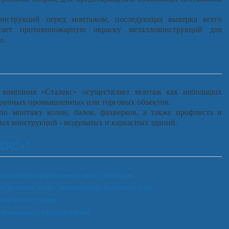
онструкций перед монтажом, последующая выверка всего
гает противопожарную окраску металлоконструкций для
и.
 компания «Сталекс» осуществляет монтаж как небольших
 крупных промышленных или торговых объектов.
о монтажу колон, балок, фахверков, а также профлиста и
ых конструкций - модульных и каркасных зданий.
ЕКС»?
коквалифицированных конструкторов.
людением норм технической безопасности.
голетним стажем.
аксимально сжатые сроки.