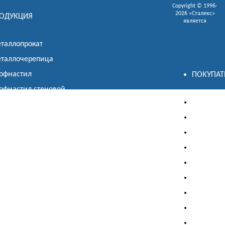
Copyright © 1996-
2026 «Сталекс»
ОДУКЦИЯ
является
таллопрокат
таллочерепица
офнастил
ПОКУПА
офнастил стеновой
Визуализ
офнастил кровельный
Визуализ
офнастил несущий
Калькуля
офнастил декоративное покрытие
Калькуля
офнастил некондиция
Сервис р
офнастил для забора
Акции
таллосайдинг
Где купит
борные элементы
Полезна
ркасный профиль
Справочн