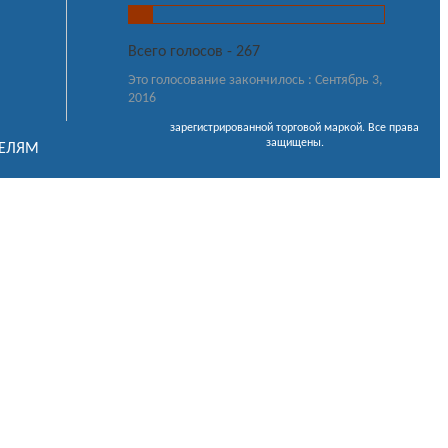
Всего голосов - 267
Это голосование закончилось : Сентябрь 3,
2016
зарегистрированной торговой маркой. Все права
защищены.
ТЕЛЯМ
атор кровли
атор фасадов
тор забора
тор водостока
асчет кровли онлайн
ь?
я информация
ик по металлопрокату