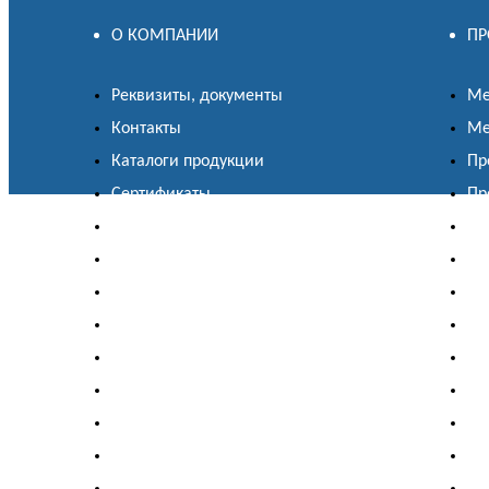
О КОМПАНИИ
ПР
Реквизиты, документы
Ме
Контакты
Ме
Каталоги продукции
Пр
Сертификаты
Пр
Гарантии
Пр
Дипломы
Пр
Наши объекты
Пр
Наши партнеры
Пр
Новости компании
Пр
Участие в выставках
Ме
Вакансии
До
Для соискателей
Ка