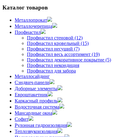
Каталог товаров
Металлопрокат
Металлочерепица
Профнастил
Профнастил стеновой (12)
Профнастил кровельный (15)
Профнастил несущий (7)
Профнастил весь ассортимент (19)
Профнастил декоративное покрытие (5)
Профнастил некондиция
Профнастил для забора
Металлосайдинг
Сэндвич-панели
Доборные элементы
Евроштакетник
Каркасный профиль
Водосточная система
Мансардные окна
Софит
Рулонная гидроизоляция
Теплозвукоизоляция