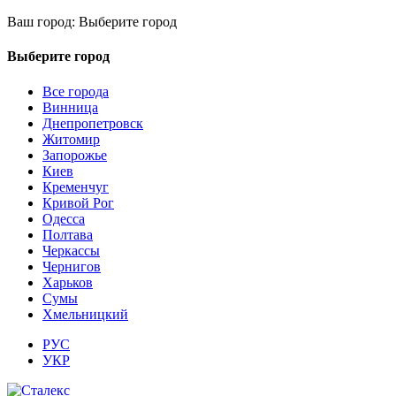
Ваш город:
Выберите город
Выберите город
Все города
Винница
Днепропетровск
Житомир
Запорожье
Киев
Кременчуг
Кривой Рог
Одесса
Полтава
Черкассы
Чернигов
Харьков
Сумы
Хмельницкий
РУС
УКР