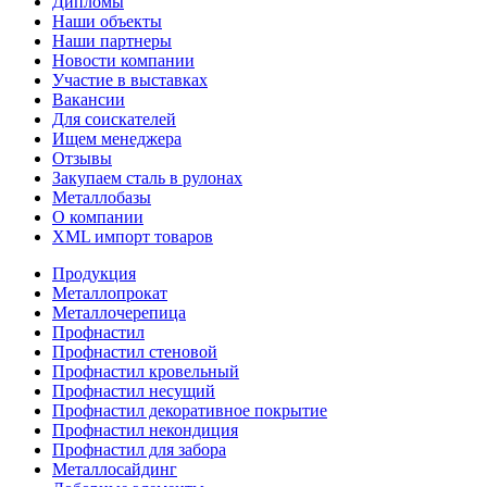
Дипломы
Наши объекты
Наши партнеры
Новости компании
Участие в выставках
Вакансии
Для соискателей
Ищем менеджера
Отзывы
Закупаем сталь в рулонах
Металлобазы
О компании
XML импорт товаров
Продукция
Металлопрокат
Металлочерепица
Профнастил
Профнастил стеновой
Профнастил кровельный
Профнастил несущий
Профнастил декоративное покрытие
Профнастил некондиция
Профнастил для забора
Металлосайдинг