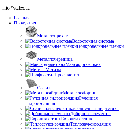
info@stalex.ua
Главная
Продукция
Металлопрокат
Водосточная система
Подкровельные пленки
Металлочерепица
Мансардные окна
Метизы
Профнастил
Софит
Металлосайдинг
Рулонная
гидроизоляция
Солнечная энергетика
Доборные элементы
Евроштакетник
Теплозвукоизоляция