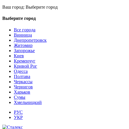
Ваш город:
Выберите город
Выберите город
Все города
Винница
Днепропетровск
Житомир
Запорожье
Киев
Кременчуг
Кривой Рог
Одесса
Полтава
Черкассы
Чернигов
Харьков
Сумы
Хмельницкий
РУС
УКР