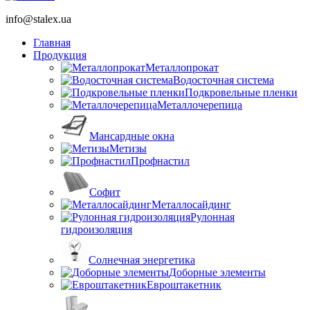
info@stalex.ua
Главная
Продукция
Металлопрокат
Водосточная система
Подкровельные пленки
Металлочерепица
Мансардные окна
Метизы
Профнастил
Софит
Металлосайдинг
Рулонная
гидроизоляция
Солнечная энергетика
Доборные элементы
Евроштакетник