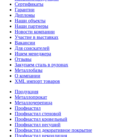
Сертификаты
Гарантии
Дипломы
Наши объекты
Наши партнеры
Новости компании
Участие в выставках
Вакансии
Для соискателей
Ищем менеджера
Отзывы
Закупаем сталь в рулонах
Металлобазы
О компании
XML импорт товаров
Продукция
Металлопрокат
Металлочерепица
Профнастил
Профнастил стеновой
Профнастил кровельный
Профнастил несущий
Профнастил декоративное покрытие
Профнастил некондиция