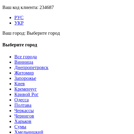
Ваш код клиента:
234687
РУС
УКР
Ваш город:
Выберите город
Выберите город
Все города
Винница
Днепропетровск
Житомир
Запорожье
Киев
Кременчуг
Кривой Рог
Одесса
Полтава
Черкассы
Чернигов
Харьков
Сумы
Хмельницкий