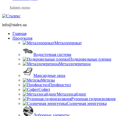
Кабинет дилера
info@stalex.ua
Главная
Продукция
Металлопрокат
Водосточная система
Подкровельные пленки
Металлочерепица
Мансардные окна
Метизы
Профнастил
Софит
Металлосайдинг
Рулонная гидроизоляция
Солнечная энергетика
Доборные элементы