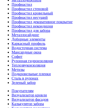
Металлочерепица
Профнастил
Профнастил стеновой
Профнастил кровельный
Профнастил несущий
Профнастил декоративное покрытие
Профнастил некондиция
Профнастил для забора
Металлосайдинг
Доборные элементы
Каркасный профиль
Водосточная система
Мансардные окна
Софит
Рулонная гидроизоляция
Теплозвукоизоляция
Метизы
Подкровельные пленки
Сталь в рулонах
Зеленый забор
Покупателям
Визуализатор кровли
Визуализатор фасадов
Калькулятор забора