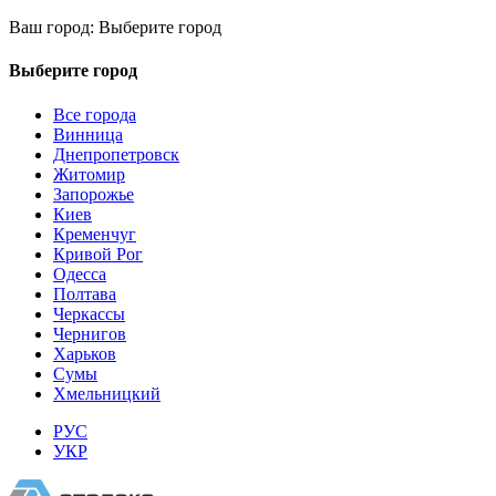
Ваш город:
Выберите город
Выберите город
Все города
Винница
Днепропетровск
Житомир
Запорожье
Киев
Кременчуг
Кривой Рог
Одесса
Полтава
Черкассы
Чернигов
Харьков
Сумы
Хмельницкий
РУС
УКР