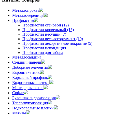
Металлопрокат
Металлочерепица
Профнастил
Профнастил стеновой (12)
Профнастил кровельный (15)
Профнастил несущий (7)
Профнастил весь ассортимент (19)
Профнастил декоративное покрытие (5)
Профнастил некондиция
Профнастил для забора
Металлосайдинг
Сэндвич-панели
Доборные элементы
Евроштакетник
Каркасный профиль
Водосточная система
Мансардные окна
Софит
Рулонная гидроизоляция
Теплозвукоизоляция
Подкровельные пленки
Метизы