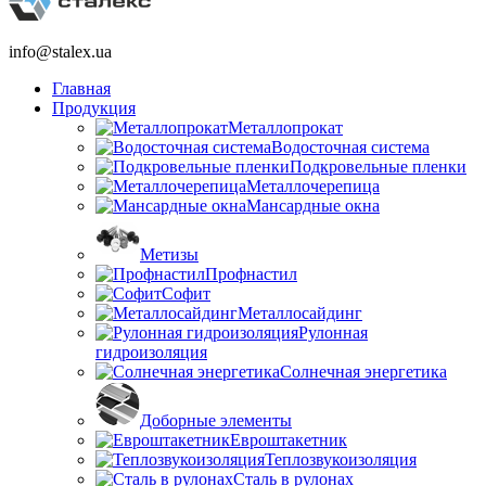
info@stalex.ua
Главная
Продукция
Металлопрокат
Водосточная система
Подкровельные пленки
Металлочерепица
Мансардные окна
Метизы
Профнастил
Софит
Металлосайдинг
Рулонная
гидроизоляция
Солнечная энергетика
Доборные элементы
Евроштакетник
Теплозвукоизоляция
Сталь в рулонах