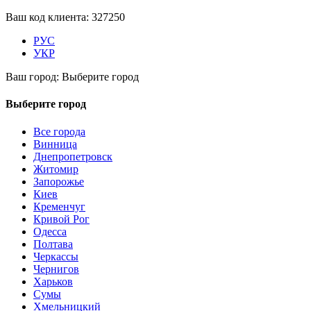
Ваш код клиента:
327250
РУС
УКР
Ваш город:
Выберите город
Выберите город
Все города
Винница
Днепропетровск
Житомир
Запорожье
Киев
Кременчуг
Кривой Рог
Одесса
Полтава
Черкассы
Чернигов
Харьков
Сумы
Хмельницкий