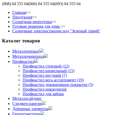
(068)
04 555 04
(066)
04 555 04
(093)
04 555 04
Главная
>>
Продукция
>>
Солнечная энергетика
>>
Готовые решения для дома
>>
Солнечные электростанции под "Зеленый тариф"
Каталог товаров
Металлопрокат
Металлочерепица
Профнастил
Профнастил стеновой (12)
Профнастил кровельный (15)
Профнастил несущий (7)
Профнастил весь ассортимент (19)
Профнастил декоративное покрытие (5)
Профнастил некондиция
Профнастил для забора
Металлосайдинг
Сэндвич-панели
Доборные элементы
Евроштакетник